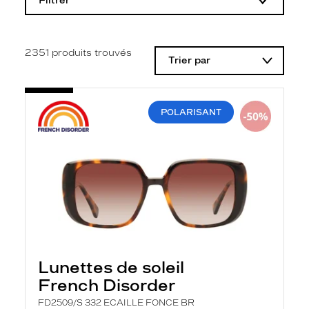
Filtrer
o
d
i
f
i
2351
produits trouvés
Trier par
c
a
t
i
o
POLARISANT
n
d
'
u
n
f
i
l
t
r
e
l
a
Lunettes de soleil
n
French Disorder
c
e
FD2509/S 332 ECAILLE FONCE BR
a