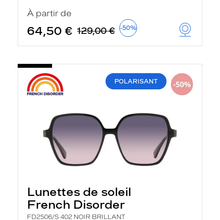
u
À partir de
t
o
64,50 €
-50%
129,00 €
m
a
t
i
q
u
POLARISANT
e
m
e
n
t
l
a
r
e
c
h
e
r
Lunettes de soleil
c
h
French Disorder
e
e
FD2506/S 402 NOIR BRILLANT