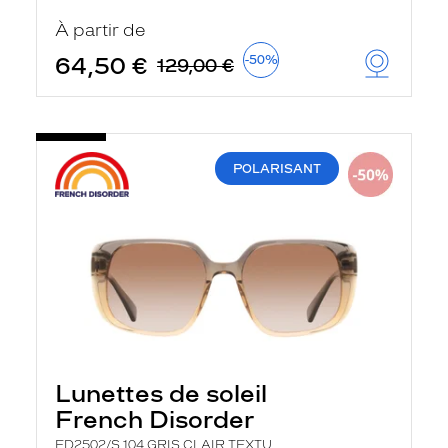
t
r
À partir de
e
c
64,50 €
-50%
129,00 €
h
a
r
g
e
l
POLARISANT
a
p
a
g
e
Lunettes de soleil
French Disorder
FD2502/S 104 GRIS CLAIR TEXTU