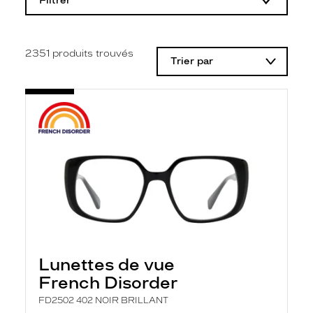
Filtrer
o
d
i
f
i
2351
produits trouvés
Trier par
c
a
t
i
o
n
d
'
u
n
f
i
l
t
r
e
l
Lunettes de vue
a
n
French Disorder
c
e
FD2502 402 NOIR BRILLANT
a