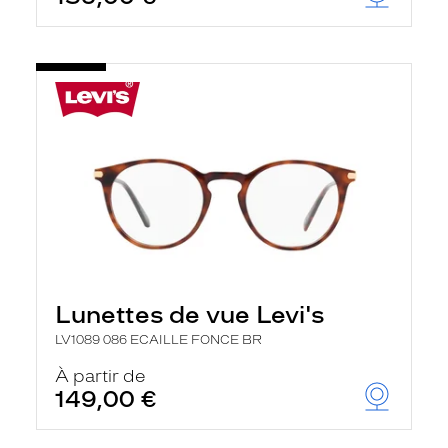
t
r
e
c
h
a
r
g
e
l
a
p
a
g
e
Lunettes de vue Levi's
LV1089 086 ECAILLE FONCE BR
À partir de
149,00 €