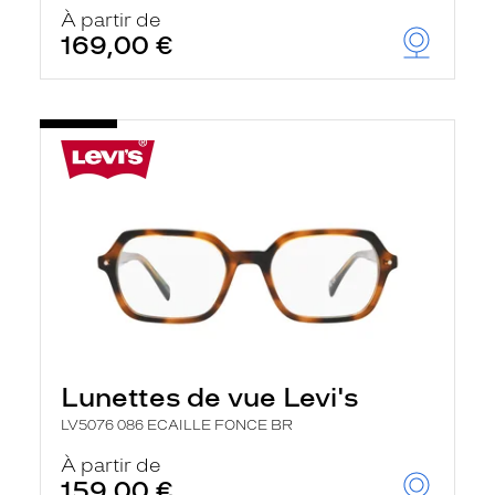
u
À partir de
t
169,00 €
o
m
a
t
i
q
u
e
m
e
n
t
l
a
r
e
c
h
Lunettes de vue Levi's
e
r
LV5076 086 ECAILLE FONCE BR
c
h
À partir de
e
159,00 €
e