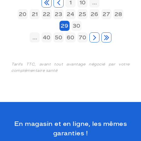
1
10
...
20
21
22
23
24
25
26
27
28
29
30
...
40
50
60
70
Tarifs TTC, avant tout avantage négocié par votre
complémentaire santé
En magasin et en ligne, les mêmes
garanties !