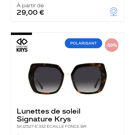
u
À partir de
t
29,00 €
o
m
a
t
i
q
POLARISANT
u
e
m
e
n
t
l
a
r
e
c
h
e
Lunettes de soleil
r
Signature Krys
c
h
SKJ2527-E 332 ECAILLE FONCE BR
e
e