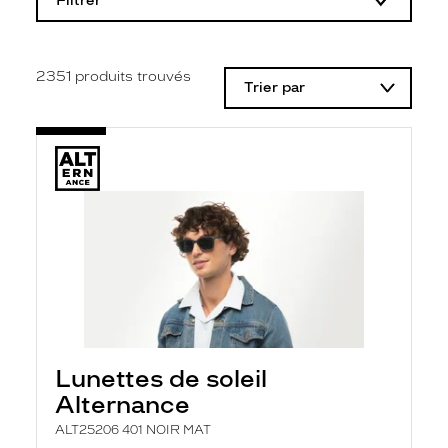
Filtrer
o
d
i
f
i
2351
produits trouvés
Trier par
c
a
t
i
o
n
d
'
u
n
f
i
l
t
r
e
l
Lunettes de soleil
a
n
Alternance
c
e
ALT25206 401 NOIR MAT
a