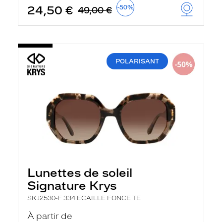
t
24,50 €
-50%
49,00 €
r
e
c
h
a
r
POLARISANT
g
e
l
a
p
a
g
e
Lunettes de soleil
Signature Krys
SKJ2530-F 334 ECAILLE FONCE TE
À partir de