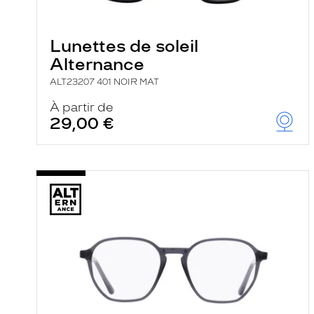
e
l
a
n
Lunettes de soleil
c
Alternance
e
a
ALT23207 401 NOIR MAT
u
t
À partir de
o
29,00 €
m
a
t
i
q
u
e
m
e
n
t
l
a
r
e
c
h