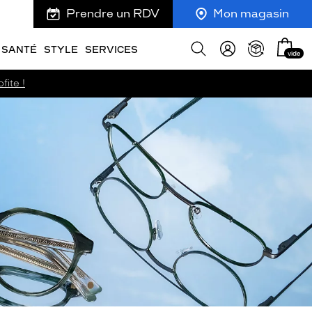
Prendre un RDV
Mon magasin
Mon
Afficher
SANTÉ
STYLE
SERVICES
vide
panie
la
recherche
fite !