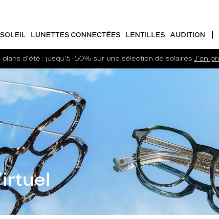
SOLEIL
LUNETTES CONNECTÉES
LENTILLES
AUDITION
plans d'été : jusqu’à -50% sur une sélection de solaires
J'en pro
irtuel