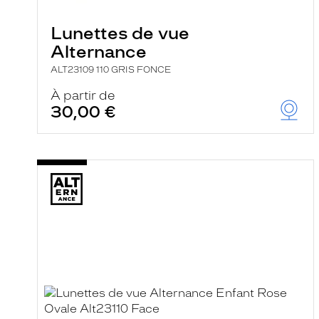
e
r
Lunettes de vue
c
h
Alternance
e
e
ALT23109 110 GRIS FONCE
t
r
À partir de
e
30,00 €
c
h
a
r
g
e
l
a
p
a
g
e