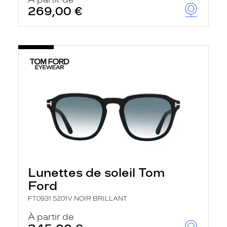
t
269,00 €
r
e
c
h
a
r
g
e
l
a
p
a
g
e
Lunettes de soleil Tom
Ford
FT0931 5201V NOIR BRILLANT
À partir de