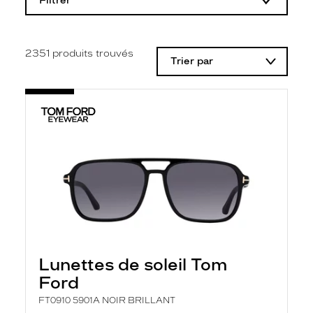
Filtrer
o
d
i
f
i
2351
produits trouvés
Trier par
c
a
t
i
o
n
d
'
u
n
f
i
l
t
r
e
l
Lunettes de soleil Tom
a
n
Ford
c
e
FT0910 5901A NOIR BRILLANT
a