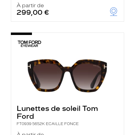
u
À partir de
t
299,00 €
o
m
a
t
i
q
u
e
m
e
n
t
l
a
r
e
c
h
Lunettes de soleil Tom
e
r
Ford
c
h
FT0939 5652K ECAILLE FONCE
e
e
À partir de