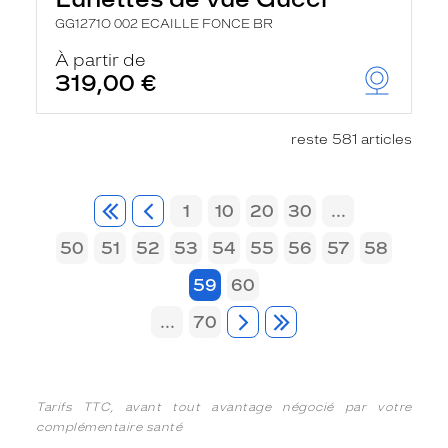
GG1271O 002 ECAILLE FONCE BR
À partir de
319,00 €
reste 581 articles
1
10
20
30
...
50
51
52
53
54
55
56
57
58
59
60
...
70
Tarifs TTC, avant tout avantage négocié par votre
complémentaire santé