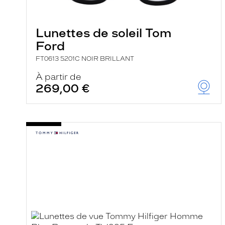
e
l
a
n
Lunettes de soleil Tom
c
Ford
e
a
FT0613 5201C NOIR BRILLANT
u
t
À partir de
o
269,00 €
m
a
t
i
q
u
e
m
e
n
t
l
a
r
e
c
h