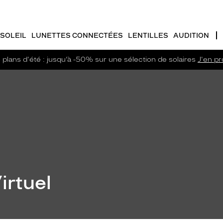
SOLEIL
LUNETTES CONNECTÉES
LENTILLES
AUDITION
plans d'été : jusqu’à -50% sur une sélection de solaires
J'en pro
irtuel