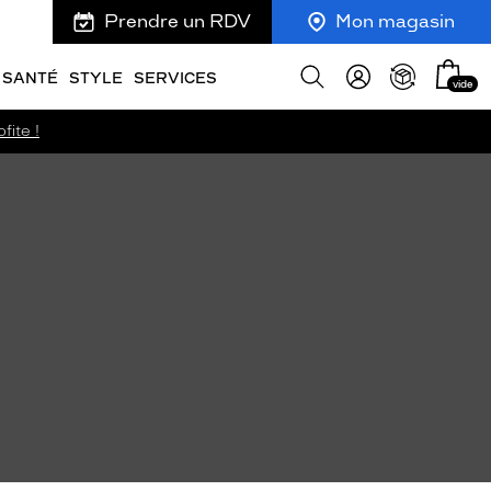
Prendre un RDV
Mon magasin
Mon
Afficher
SANTÉ
STYLE
SERVICES
vide
panie
la
recherche
fite !