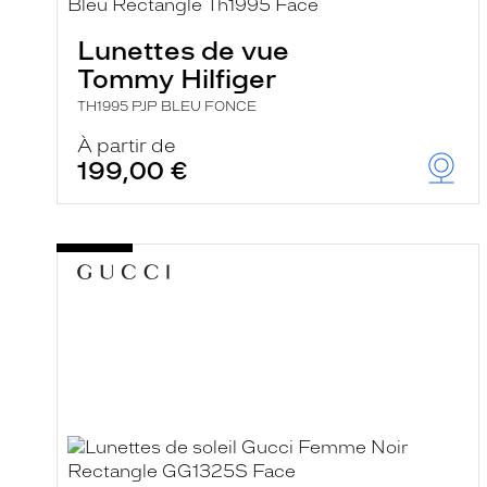
e
r
Lunettes de vue
c
h
Tommy Hilfiger
e
e
TH1995 PJP BLEU FONCE
t
r
À partir de
e
199,00 €
c
h
a
r
g
e
l
a
p
a
g
e