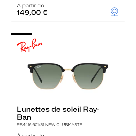
u
À partir de
t
149,00 €
o
m
a
t
i
q
u
e
m
e
n
t
l
a
r
e
c
h
Lunettes de soleil Ray-
e
r
Ban
c
h
RB4416 601/31 NEW CLUBMASTE
e
e
À partir de