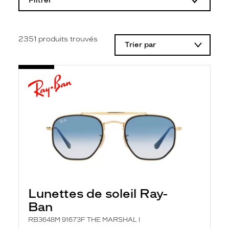
Filtrer
o
d
i
f
i
2351
produits trouvés
Trier par
c
a
t
i
o
n
d
'
u
n
f
i
l
t
r
e
l
Lunettes de soleil Ray-
a
n
Ban
c
e
RB3648M 91673F THE MARSHAL I
a