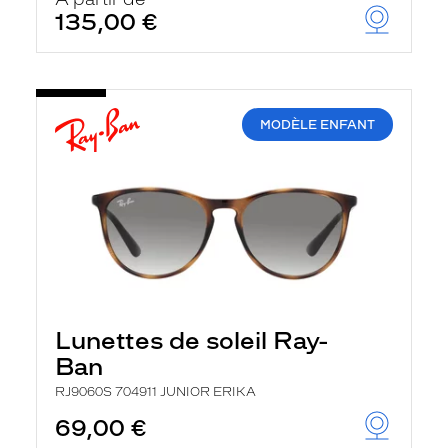
t
135,00 €
r
e
c
h
a
r
MODÈLE ENFANT
g
e
l
a
p
a
g
e
Lunettes de soleil Ray-
Ban
RJ9060S 704911 JUNIOR ERIKA
69,00 €