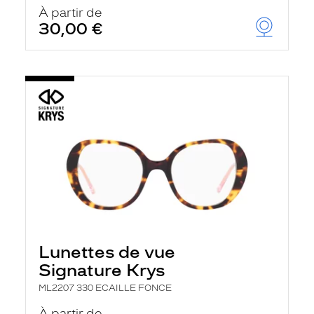
u
À partir de
t
30,00 €
o
m
a
t
i
q
u
e
m
e
n
t
l
a
r
e
c
h
Lunettes de vue
e
r
Signature Krys
c
h
ML2207 330 ECAILLE FONCE
e
e
À partir de