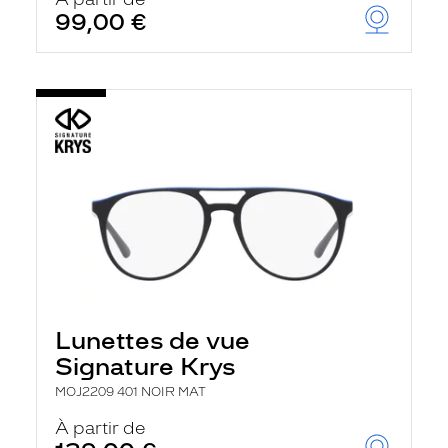
t
99,00 €
r
e
c
h
a
r
g
e
l
a
p
a
g
e
Lunettes de vue
Signature Krys
MOJ2209 401 NOIR MAT
À partir de