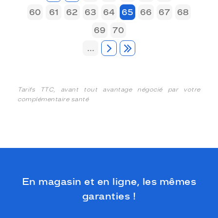
60
61
62
63
64
65
66
67
68
69
70
...
Tarifs TTC, avant tout avantage négocié par votre
complémentaire santé
En magasin et en ligne, les mêmes
garanties !