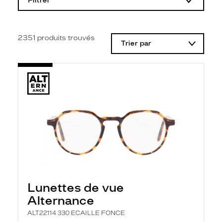
Filtrer
o
d
i
f
i
2351
produits trouvés
Trier par
c
a
t
i
o
n
d
'
u
n
f
i
l
t
r
e
l
Lunettes de vue
a
n
Alternance
c
e
ALT22114 330 ECAILLE FONCE
a