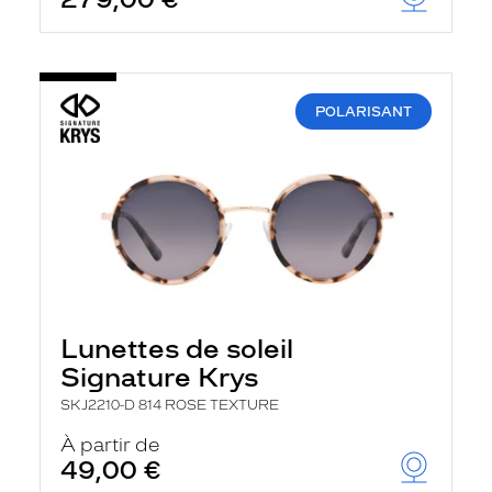
t
r
e
c
h
a
POLARISANT
r
g
e
l
a
p
a
g
e
Lunettes de soleil
Signature Krys
SKJ2210-D 814 ROSE TEXTURE
À partir de
49,00 €