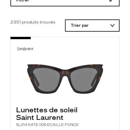
Filtrer
o
d
i
f
i
2351
produits trouvés
Trier par
c
a
t
i
o
n
d
'
u
n
f
i
l
t
r
e
l
Lunettes de soleil
a
n
Saint Laurent
c
e
SL214 KATE 006 ECAILLE FONCE
a