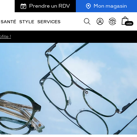
Prendre un RDV
Mon magasin
Mon
Afficher
SANTÉ
STYLE
SERVICES
vide
panie
la
recherche
fite !