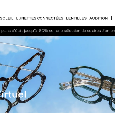
SOLEIL
LUNETTES CONNECTÉES
LENTILLES
AUDITION
plans d'été : jusqu’à -50% sur une sélection de solaires
J'en pro
irtuel