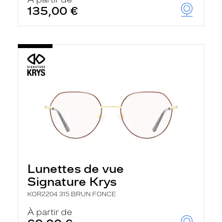
t
135,00 €
r
e
c
h
a
r
g
e
l
a
p
a
g
e
Lunettes de vue
Signature Krys
KOR2204 315 BRUN FONCE
À partir de