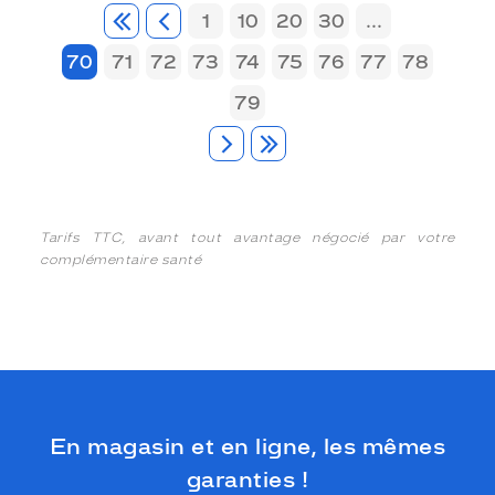
1
10
20
30
...
70
71
72
73
74
75
76
77
78
79
Tarifs TTC, avant tout avantage négocié par votre
complémentaire santé
En magasin et en ligne, les mêmes
garanties !