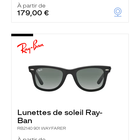
u
À partir de
t
179,00 €
o
m
a
t
i
q
u
e
m
e
n
t
l
a
r
e
c
h
Lunettes de soleil Ray-
e
r
Ban
c
h
RB2140 901 WAYFARER
e
e
À partir de