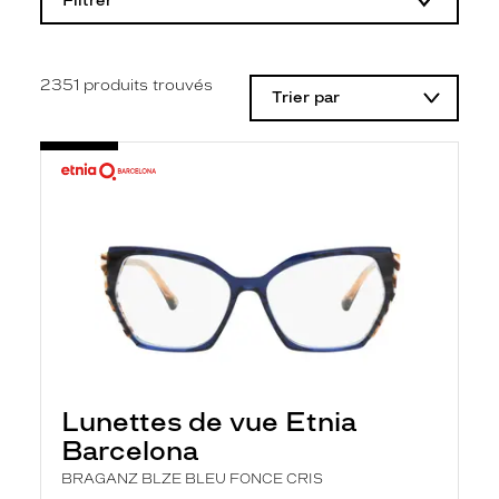
Filtrer
o
d
i
f
i
2351
produits trouvés
Trier par
c
a
t
i
o
n
d
'
u
n
f
i
l
t
r
e
l
Lunettes de vue Etnia
a
n
Barcelona
c
e
BRAGANZ BLZE BLEU FONCE CRIS
a