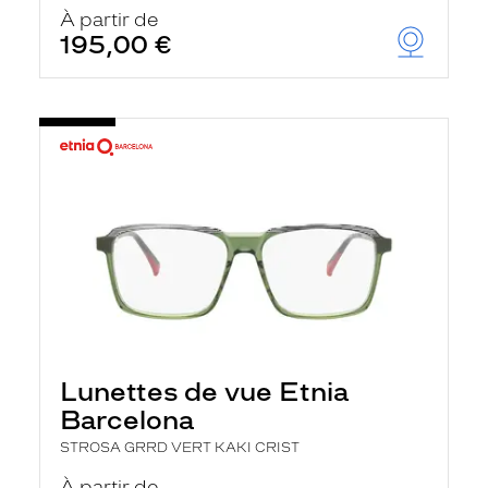
u
À partir de
t
195,00 €
o
m
a
t
i
q
u
e
m
e
n
t
l
a
r
e
c
h
Lunettes de vue Etnia
e
r
Barcelona
c
h
STROSA GRRD VERT KAKI CRIST
e
e
À partir de