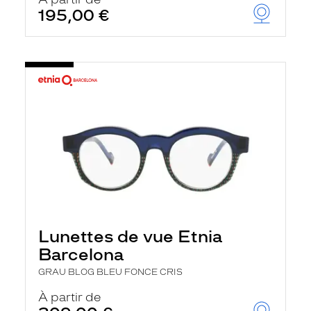
t
195,00 €
r
e
c
h
a
r
g
e
l
a
p
a
g
e
Lunettes de vue Etnia
Barcelona
GRAU BLOG BLEU FONCE CRIS
À partir de