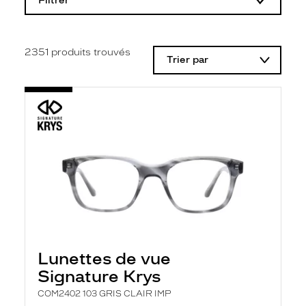
Filtrer
o
d
i
f
i
2351
produits trouvés
Trier par
c
a
t
i
o
n
d
'
u
n
f
i
l
t
r
e
l
Lunettes de vue
a
n
Signature Krys
c
e
COM2402 103 GRIS CLAIR IMP
a