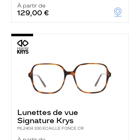
u
À partir de
t
129,00 €
o
m
a
t
i
q
u
e
m
e
n
t
l
a
r
e
c
h
Lunettes de vue
e
r
Signature Krys
c
h
ML2404 330 ECAILLE FONCE CR
e
e
À partir de