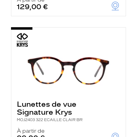
t
129,00 €
r
e
c
h
a
r
g
e
l
a
p
a
g
e
Lunettes de vue
Signature Krys
MOJ2403 322 ECAILLE CLAIR BR
À partir de