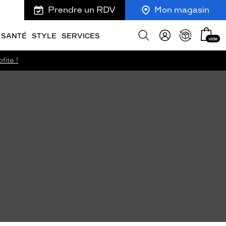
Prendre un RDV
Mon magasin
Mon
Afficher
SANTÉ
STYLE
SERVICES
vide
panie
la
recherche
fite !