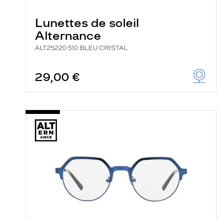
e
r
Lunettes de soleil
c
h
Alternance
e
e
ALT25220 510 BLEU CRISTAL
t
r
e
29,00 €
c
h
a
r
g
e
l
a
p
a
g
e