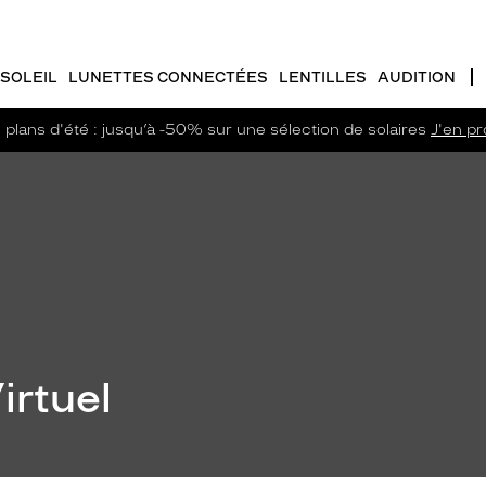
SOLEIL
LUNETTES CONNECTÉES
LENTILLES
AUDITION
plans d'été : jusqu’à -50% sur une sélection de solaires
J'en pro
irtuel