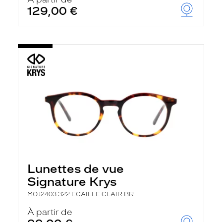
t
129,00 €
r
e
c
h
a
r
g
e
l
a
p
a
g
e
Lunettes de vue
Signature Krys
MOJ2403 322 ECAILLE CLAIR BR
À partir de