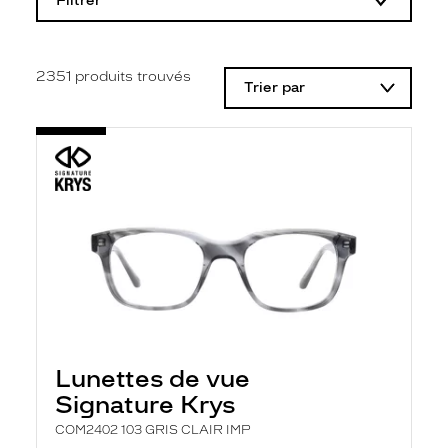
Filtrer
o
d
i
f
i
2351
produits trouvés
Trier par
c
a
t
i
o
n
d
'
u
n
f
i
l
t
r
e
l
Lunettes de vue
a
n
Signature Krys
c
e
COM2402 103 GRIS CLAIR IMP
a