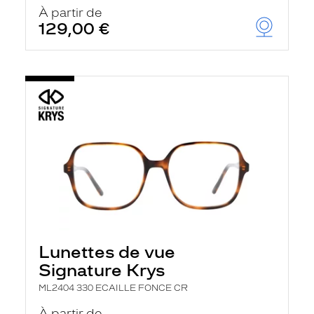
u
À partir de
t
129,00 €
o
m
a
t
i
q
u
e
m
e
n
t
l
a
r
e
c
h
Lunettes de vue
e
r
Signature Krys
c
h
ML2404 330 ECAILLE FONCE CR
e
e
À partir de