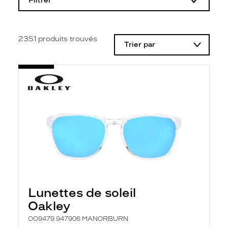
Filtrer
o
d
i
f
i
2351
produits trouvés
Trier par
c
a
t
i
o
n
d
'
u
n
f
i
l
t
r
e
l
Lunettes de soleil
a
n
Oakley
c
e
OO9479 947906 MANORBURN
a