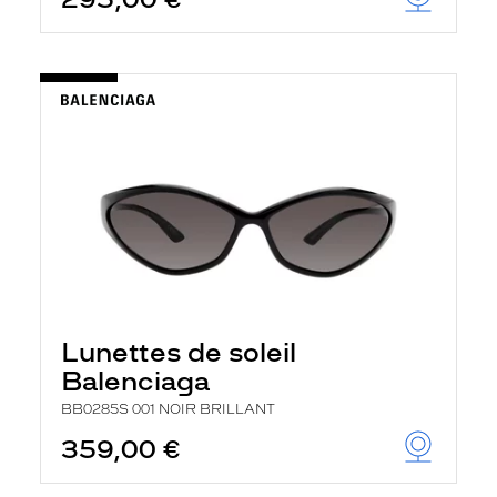
t
r
e
c
h
a
r
g
e
l
a
p
a
g
e
Lunettes de soleil
Balenciaga
BB0285S 001 NOIR BRILLANT
359,00 €