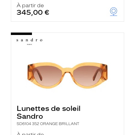
u
À partir de
t
345,00 €
o
m
a
t
i
q
u
e
m
e
n
t
l
a
r
e
c
h
Lunettes de soleil
e
r
Sandro
c
h
SD6104 352 ORANGE BRILLANT
e
e
À partir de