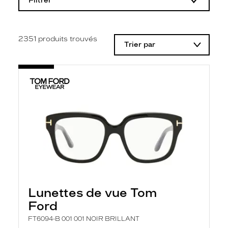
Filtrer
o
d
i
f
i
2351
produits trouvés
Trier par
c
a
t
i
o
n
d
'
u
n
f
i
l
t
r
e
l
Lunettes de vue Tom
a
n
Ford
c
e
FT6094-B 001 001 NOIR BRILLANT
a