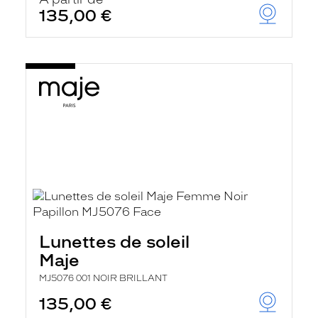
t
135,00 €
r
e
c
h
a
r
g
e
l
a
p
a
g
e
Lunettes de soleil
Maje
MJ5076 001 NOIR BRILLANT
135,00 €