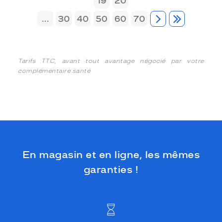
19
20
...
30
40
50
60
70
Tarifs TTC, avant tout avantage négocié par votre
complémentaire santé
En magasin et en ligne, les mêmes
garanties !