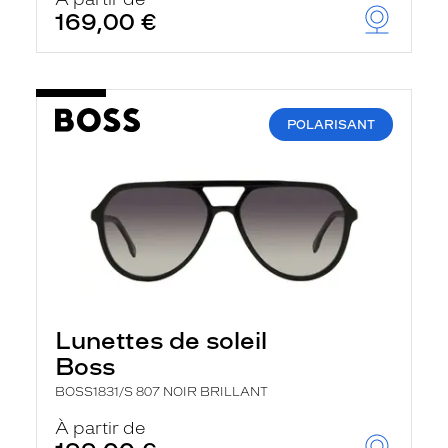
t
169,00 €
r
e
c
h
a
r
POLARISANT
g
e
l
a
p
a
g
e
Lunettes de soleil
Boss
BOSS1831/S 807 NOIR BRILLANT
À partir de