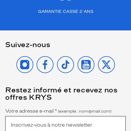
GARANTIE CASSE 2 ANS
Suivez-nous
INSTAGRAM
FACEBOOK
TIKTOK
YOUTUBE
X
Restez informé et recevez nos
(Ce
champ
offres KRYS
est
Name
obligatoire)
Votre adresse e-mail
*
(exemple : nom@mail.com)