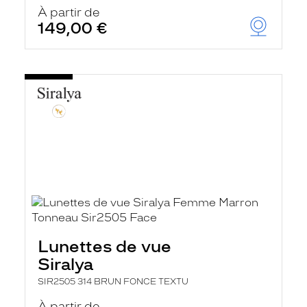
u
À partir de
t
149,00 €
o
m
a
t
i
q
u
e
m
e
n
t
l
a
r
e
c
h
Lunettes de vue
e
r
Siralya
c
h
SIR2505 314 BRUN FONCE TEXTU
e
e
À partir de