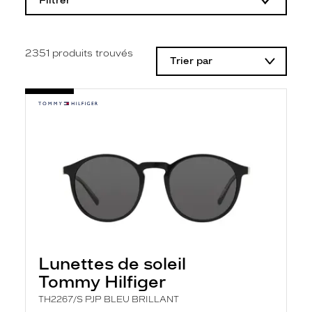
Filtrer
o
d
i
f
i
2351
produits trouvés
Trier par
c
a
t
i
o
n
d
'
u
n
f
i
l
t
r
e
l
Lunettes de soleil
a
n
Tommy Hilfiger
c
e
TH2267/S PJP BLEU BRILLANT
a