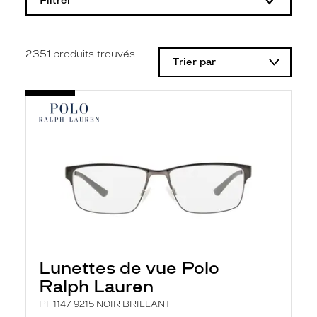
Filtrer
o
d
i
f
i
2351
produits trouvés
Trier par
c
a
t
i
o
n
d
'
u
n
f
i
l
t
r
e
l
Lunettes de vue Polo
a
n
Ralph Lauren
c
e
PH1147 9215 NOIR BRILLANT
a