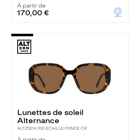
u
À partir de
t
170,00 €
o
m
a
t
i
q
u
e
m
e
n
t
l
a
r
e
c
h
Lunettes de soleil
e
r
Alternance
c
h
ALT25214 330 ECAILLE FONCE CR
e
e
À partir de