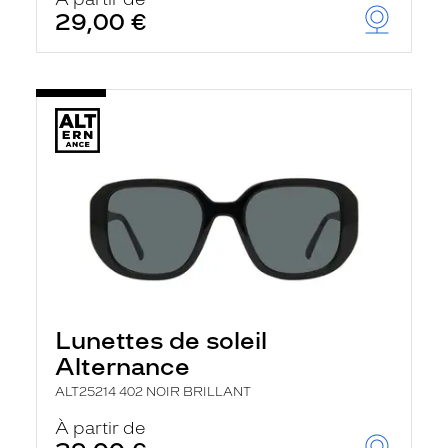
t
29,00 €
r
e
c
h
a
r
g
e
l
a
p
a
g
e
Lunettes de soleil
Alternance
ALT25214 402 NOIR BRILLANT
À partir de