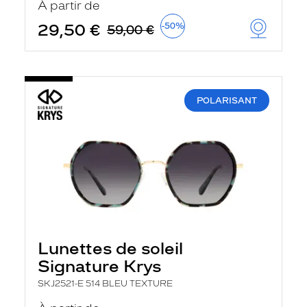
À partir de
t
r
29,50 €
-50%
59,00 €
e
c
h
a
r
g
e
POLARISANT
l
a
p
a
g
e
Lunettes de soleil
Signature Krys
SKJ2521-E 514 BLEU TEXTURE