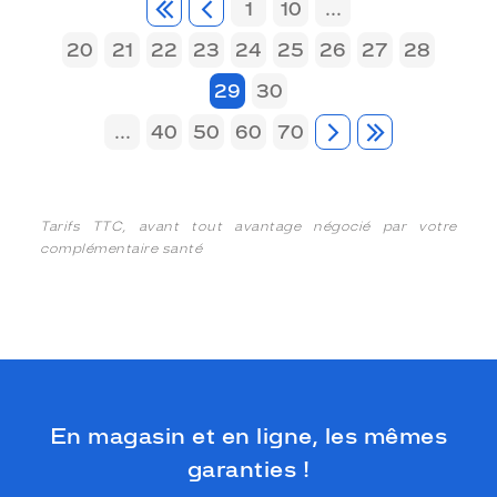
1
10
...
20
21
22
23
24
25
26
27
28
29
30
...
40
50
60
70
Tarifs TTC, avant tout avantage négocié par votre
complémentaire santé
En magasin et en ligne, les mêmes
garanties !