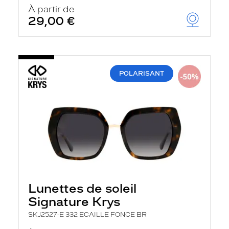
u
À partir de
t
29,00 €
o
m
a
t
i
q
POLARISANT
u
e
m
e
n
t
l
a
r
e
c
h
e
Lunettes de soleil
r
Signature Krys
c
h
SKJ2527-E 332 ECAILLE FONCE BR
e
e