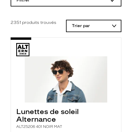
Filtrer
o
d
i
f
i
2351
produits trouvés
Trier par
c
a
t
i
o
n
d
'
u
n
f
i
l
t
r
e
l
Lunettes de soleil
a
n
Alternance
c
e
ALT25206 401 NOIR MAT
a