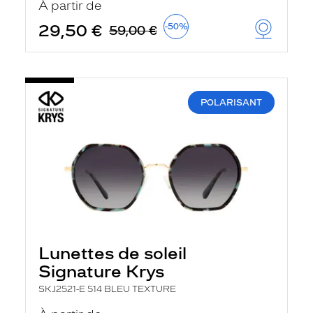
À partir de
t
r
29,50 €
-50%
59,00 €
e
c
h
a
r
g
e
POLARISANT
l
a
p
a
g
e
Lunettes de soleil
Signature Krys
SKJ2521-E 514 BLEU TEXTURE