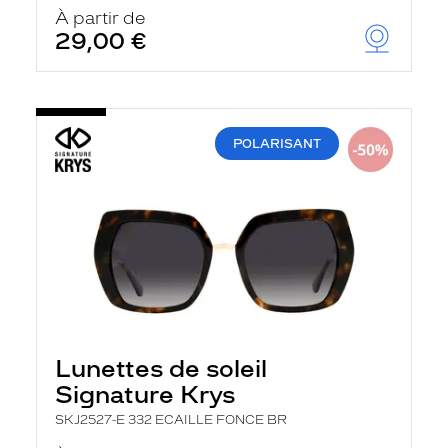
u
À partir de
t
29,00 €
o
m
a
t
i
q
POLARISANT
u
e
m
e
n
t
l
a
r
e
c
h
e
Lunettes de soleil
r
Signature Krys
c
h
SKJ2527-E 332 ECAILLE FONCE BR
e
e