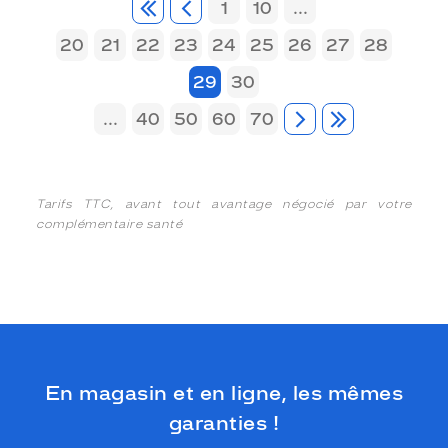
1
10
...
20
21
22
23
24
25
26
27
28
29
30
...
40
50
60
70
Tarifs TTC, avant tout avantage négocié par votre
complémentaire santé
En magasin et en ligne, les mêmes
garanties !