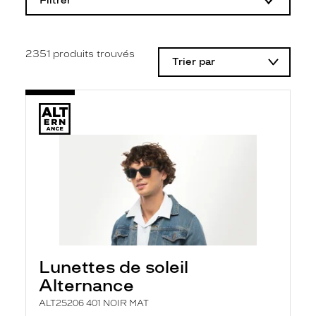
Filtrer
o
d
i
f
i
2351
produits trouvés
Trier par
c
a
t
i
o
n
d
'
u
n
f
i
l
t
r
e
l
Lunettes de soleil
a
n
Alternance
c
e
ALT25206 401 NOIR MAT
a