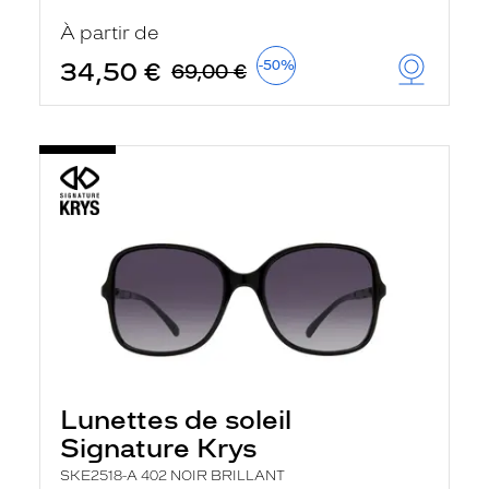
t
r
À partir de
e
c
34,50 €
-50%
69,00 €
h
a
r
g
e
l
a
p
a
g
e
Lunettes de soleil
Signature Krys
SKE2518-A 402 NOIR BRILLANT