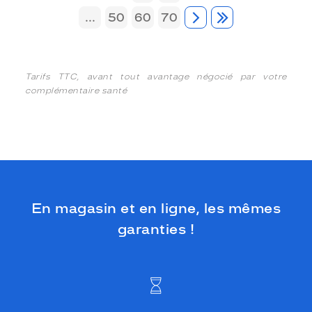
...
50
60
70
Tarifs TTC, avant tout avantage négocié par votre
complémentaire santé
En magasin et en ligne, les mêmes
garanties !