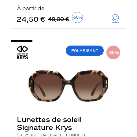
u
À partir de
t
o
24,50 €
-50%
49,00 €
m
a
t
i
q
u
POLARISANT
e
m
e
n
t
l
a
r
e
c
h
e
r
Lunettes de soleil
c
h
Signature Krys
e
e
SKJ2530-F 334 ECAILLE FONCE TE