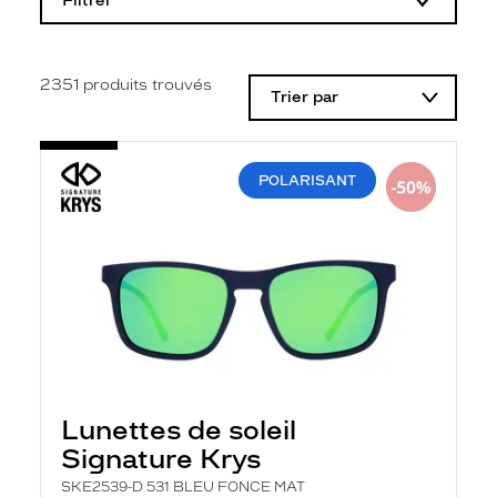
Filtrer
o
d
i
f
i
2351
produits trouvés
Trier par
c
a
t
i
o
POLARISANT
n
d
'
u
n
f
i
l
t
r
e
l
a
Lunettes de soleil
n
Signature Krys
c
e
SKE2539-D 531 BLEU FONCE MAT
a