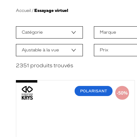
Accueil
Essayage virtuel
L
a
m
Catégorie
Marque
o
d
i
f
Ajustable à la vue
Prix
i
c
a
2351
produits trouvés
t
i
o
n
d
POLARISANT
'
u
n
f
i
l
t
r