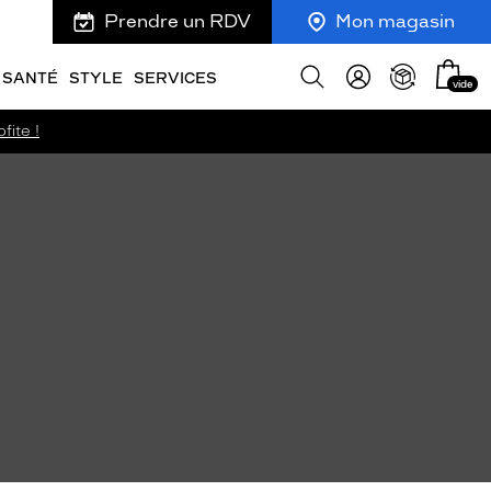
Prendre un RDV
Mon magasin
Mon
Afficher
SANTÉ
STYLE
SERVICES
vide
panie
la
recherche
fite !