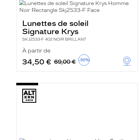
e
l
a
n
Lunettes de soleil
c
e
Signature Krys
a
u
SKJ2533-F 402 NOIR BRILLANT
t
o
À partir de
m
a
34,50 €
-50%
69,00 €
t
i
q
u
e
m
e
n
t
l
a
r
e
c
h