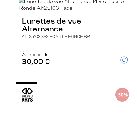
e
r
c
Lunettes de vue
h
e
Alternance
e
t
ALT25103 332 ECAILLE FONCE BR
r
e
c
À partir de
h
30,00 €
a
r
g
e
l
a
p
a
g
e