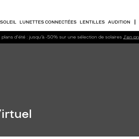
SOLEIL
LUNETTES CONNECTÉES
LENTILLES
AUDITION
plans d'été : jusqu’à -50% sur une sélection de solaires
J'en pro
irtuel