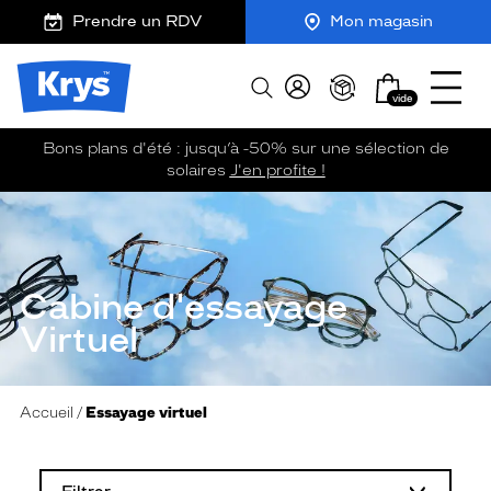
m
J
Ouvrir
action
ER AU
Prendre un RDV
Mon magasin
TENU
y
e
le
output
CIPAL
K
r
menu
Opticien
r
e
Mon
Afficher
Krys
y
-
vide
panier
la
-
s
c
recherche
La
o
Bons plans d'été : jusqu’à -50% sur une sélection de
confiance
m
solaires
J'en profite !
vous
m
va
a
n
si
d
bien
e
Cabine d'essayage
Virtuel
Accueil
Essayage virtuel
L
a
m