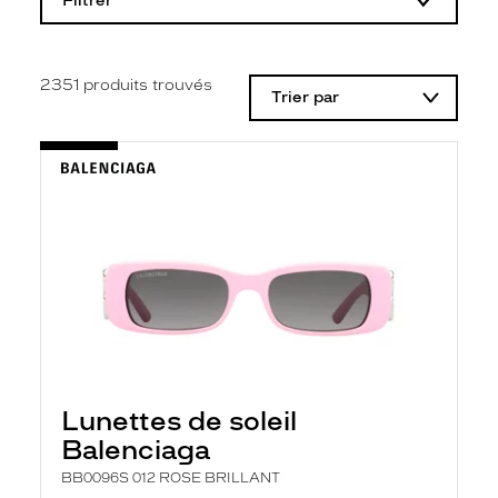
Filtrer
o
d
i
f
i
2351
produits trouvés
Trier par
c
a
t
i
o
n
d
'
u
n
f
i
l
t
r
e
l
Lunettes de soleil
a
n
Balenciaga
c
e
BB0096S 012 ROSE BRILLANT
a