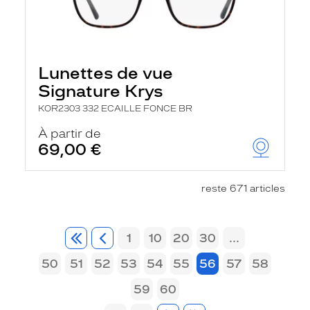
Lunettes de vue
Signature Krys
KOR2303 332 ECAILLE FONCE BR
À partir de
69,00 €
reste 671 articles
1
10
20
30
...
50
51
52
53
54
55
56
57
58
59
60