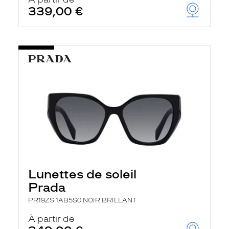
t
339,00 €
r
e
c
h
a
r
g
e
l
a
p
a
g
e
Lunettes de soleil
Prada
PR19ZS 1AB5S0 NOIR BRILLANT
À partir de