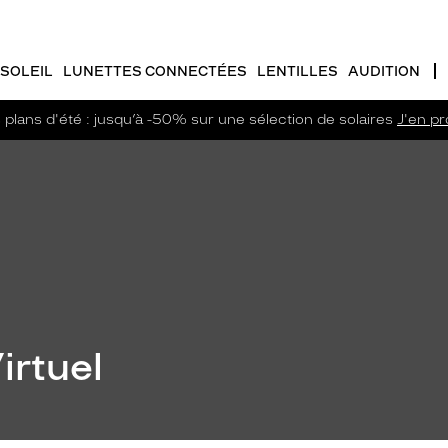
SOLEIL
LUNETTES CONNECTÉES
LENTILLES
AUDITION
plans d'été : jusqu’à -50% sur une sélection de solaires
J'en pro
irtuel