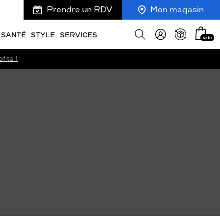
Prendre un RDV
Mon magasin
Mon
Afficher
SANTÉ
STYLE
SERVICES
vide
panie
la
recherche
fite !