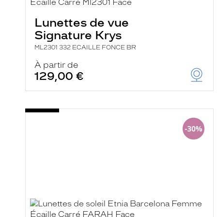
e
r
Lunettes de vue
c
h
Signature Krys
e
e
ML2301 332 ECAILLE FONCE BR
t
r
À partir de
e
129,00 €
c
h
a
r
g
e
l
a
p
a
g
e