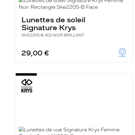
e
l
a
n
Lunettes de soleil
c
Signature Krys
e
a
SKE2205-B 402 NOIR BRILLANT
u
t
o
29,00 €
m
a
t
i
q
u
e
m
e
n
t
l
a
r
e
c
h