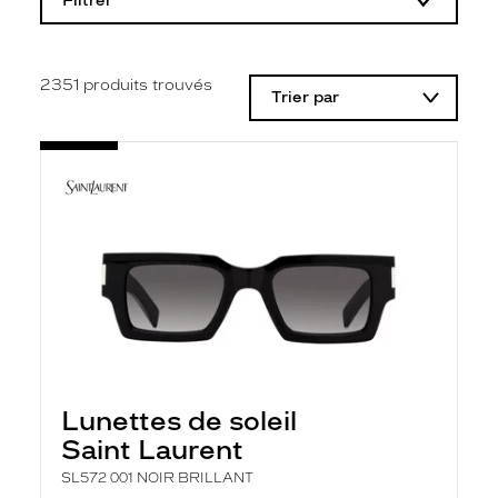
Filtrer
o
d
i
f
i
2351
produits trouvés
Trier par
c
a
t
i
o
n
d
'
u
n
f
i
l
t
r
e
l
Lunettes de soleil
a
n
Saint Laurent
c
e
SL572 001 NOIR BRILLANT
a