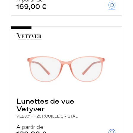
t
169,00 €
r
e
c
h
a
r
g
e
l
a
p
a
g
e
Lunettes de vue
Vetyver
VE2301F 720 ROUILLE CRISTAL
À partir de