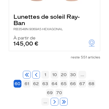
Lunettes de soleil Ray-
Ban
RB3548N 9069A5 HEXAGONAL
À partir de
145,00 €
reste 551 articles
1
10
20
30
...
60
61
62
63
64
65
66
67
68
69
70
...