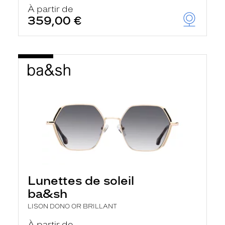
u
À partir de
t
359,00 €
o
m
a
t
i
q
u
e
m
e
n
t
l
a
r
e
c
h
Lunettes de soleil
e
r
ba&sh
c
h
LISON DONO OR BRILLANT
e
e
À partir de