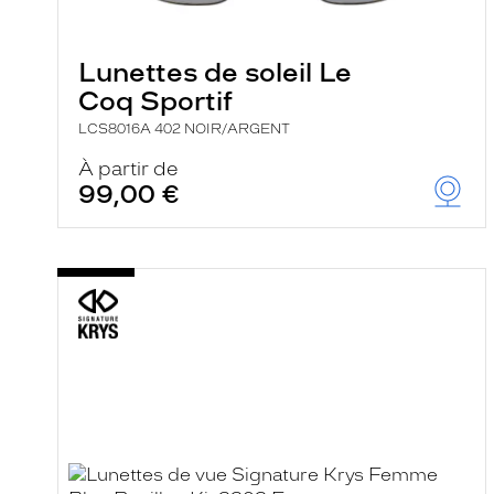
e
l
a
n
Lunettes de soleil Le
c
Coq Sportif
e
a
LCS8016A 402 NOIR/ARGENT
u
t
À partir de
o
99,00 €
m
a
t
i
q
u
e
m
e
n
t
l
a
r
e
c
h