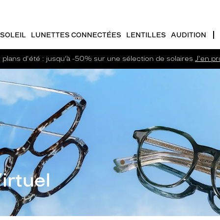
SOLEIL
LUNETTES CONNECTÉES
LENTILLES
AUDITION
plans d'été : jusqu’à -50% sur une sélection de solaires
J'en pro
irtuel