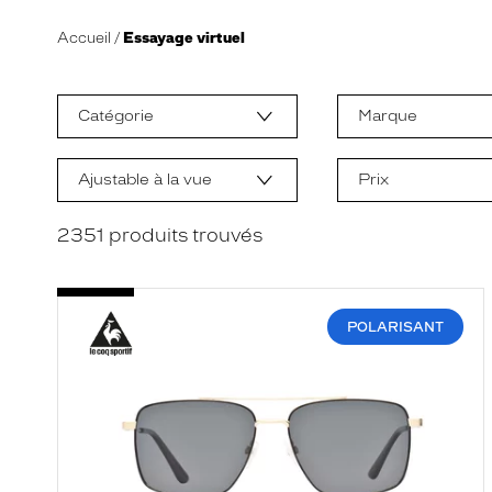
Accueil
Essayage virtuel
L
a
m
Catégorie
Marque
o
d
i
f
Ajustable à la vue
Prix
i
c
a
2351
produits trouvés
t
i
o
n
d
POLARISANT
'
u
n
f
i
l
t
r