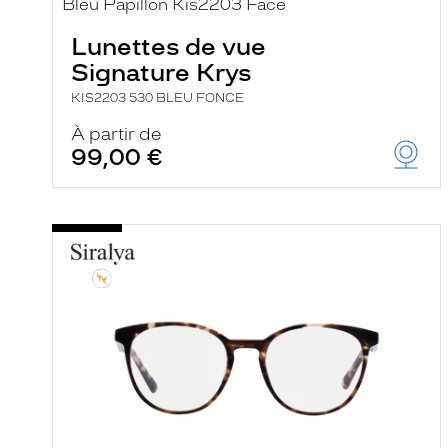
e
r
Lunettes de vue
c
h
Signature Krys
e
e
KIS2203 530 BLEU FONCE
t
r
À partir de
e
99,00 €
c
h
a
r
g
e
l
a
p
a
g
e