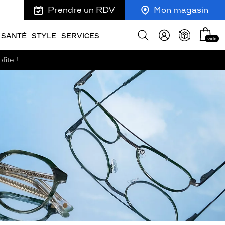
Prendre un RDV
Mon magasin
Mon
Afficher
SANTÉ
STYLE
SERVICES
vide
panie
la
recherche
fite !