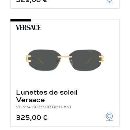
t
r
e
c
h
a
r
g
e
l
a
p
a
g
e
Lunettes de soleil
Versace
VE2274 100287 OR BRILLANT
325,00 €