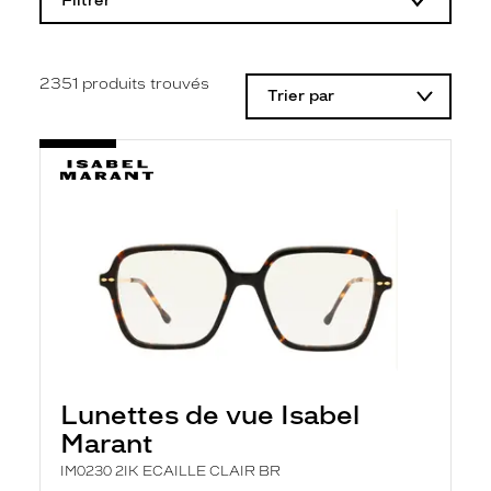
Filtrer
o
d
i
f
i
2351
produits trouvés
Trier par
c
a
t
i
o
n
d
'
u
n
f
i
l
t
r
e
l
Lunettes de vue Isabel
a
n
Marant
c
e
IM0230 2IK ECAILLE CLAIR BR
a