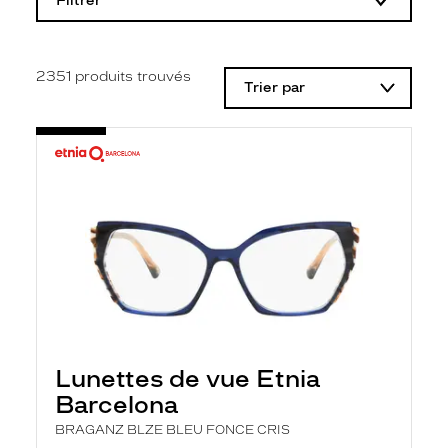
Filtrer
o
d
i
f
i
2351
produits trouvés
Trier par
c
a
t
i
o
n
d
'
u
n
f
i
l
t
r
e
l
Lunettes de vue Etnia
a
n
Barcelona
c
e
BRAGANZ BLZE BLEU FONCE CRIS
a