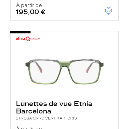
u
À partir de
t
195,00 €
o
m
a
t
i
q
u
e
m
e
n
t
l
a
r
e
c
h
Lunettes de vue Etnia
e
r
Barcelona
c
h
STROSA GRRD VERT KAKI CRIST
e
e
À partir de