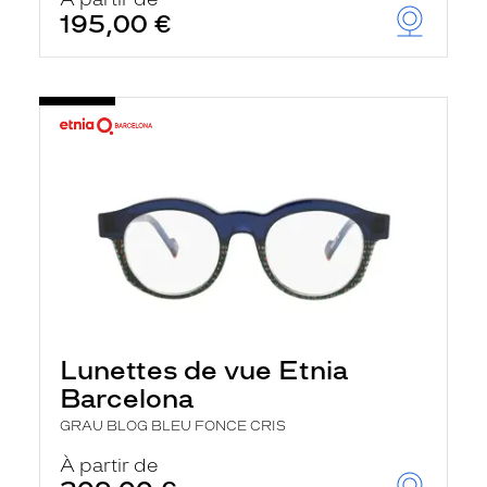
t
195,00 €
r
e
c
h
a
r
g
e
l
a
p
a
g
e
Lunettes de vue Etnia
Barcelona
GRAU BLOG BLEU FONCE CRIS
À partir de