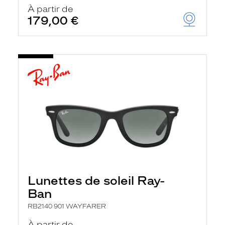
u
À partir de
t
179,00 €
o
m
a
t
i
q
u
e
m
e
n
t
l
a
r
e
c
h
Lunettes de soleil Ray-
e
r
Ban
c
h
RB2140 901 WAYFARER
e
e
À partir de