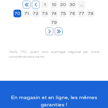
1
10
20
30
...
70
71
72
73
74
75
76
77
78
79
Tarifs TTC, avant tout avantage négocié par votre
complémentaire santé
En magasin et en ligne, les mêmes
garanties !