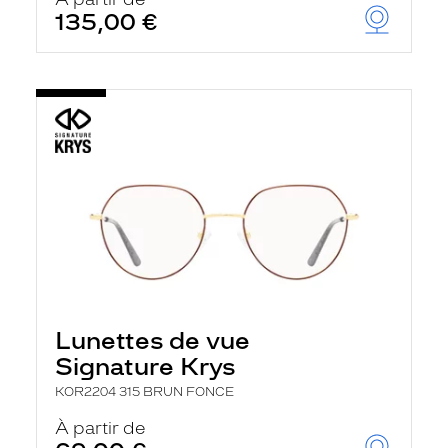
t
135,00 €
r
e
c
h
a
r
g
e
l
a
p
a
g
e
Lunettes de vue
Signature Krys
KOR2204 315 BRUN FONCE
À partir de