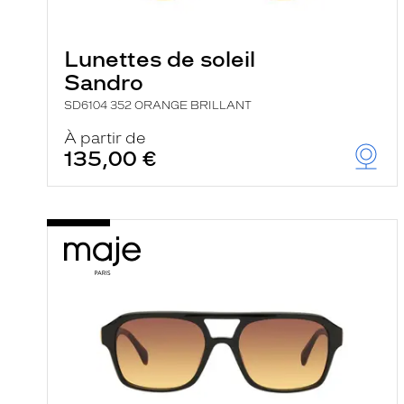
e
l
a
n
Lunettes de soleil
c
Sandro
e
a
SD6104 352 ORANGE BRILLANT
u
t
À partir de
o
135,00 €
m
a
t
i
q
u
e
m
e
n
t
l
a
r
e
c
h