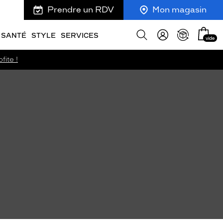
Prendre un RDV
Mon magasin
Mon
Afficher
SANTÉ
STYLE
SERVICES
vide
panie
la
recherche
fite !