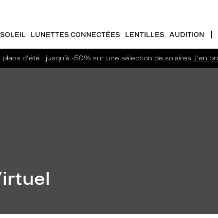
SOLEIL
LUNETTES CONNECTÉES
LENTILLES
AUDITION
plans d'été : jusqu’à -50% sur une sélection de solaires
J'en pro
irtuel