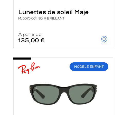
e
r
Lunettes de soleil Maje
c
h
MJ5075 001 NOIR BRILLANT
e
e
t
r
À partir de
e
135,00 €
c
h
a
r
g
e
MODÈLE ENFANT
l
a
p
a
g
e