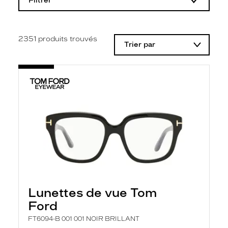
Filtrer
o
d
i
f
i
2351
produits trouvés
Trier par
c
a
t
i
o
n
d
'
u
n
f
i
l
t
r
e
l
Lunettes de vue Tom
a
n
Ford
c
e
FT6094-B 001 001 NOIR BRILLANT
a