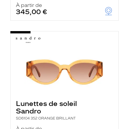
u
À partir de
t
345,00 €
o
m
a
t
i
q
u
e
m
e
n
t
l
a
r
e
c
h
Lunettes de soleil
e
r
Sandro
c
h
SD6104 352 ORANGE BRILLANT
e
e
À partir de