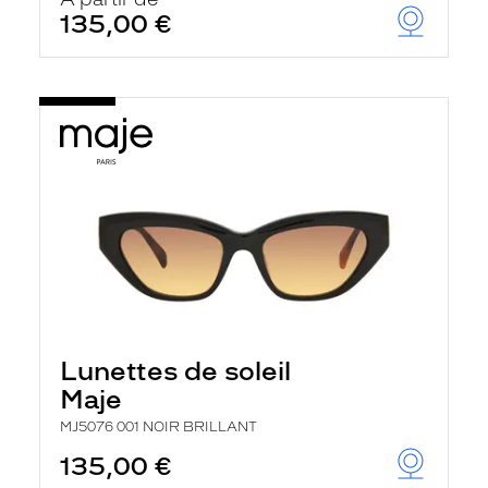
t
135,00 €
r
e
c
h
a
r
g
e
l
a
p
a
g
e
Lunettes de soleil
Maje
MJ5076 001 NOIR BRILLANT
135,00 €