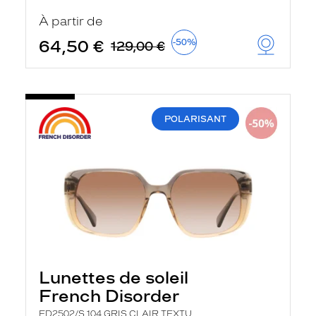
t
r
À partir de
e
c
64,50 €
-50%
129,00 €
h
a
r
g
e
l
POLARISANT
a
p
a
g
e
Lunettes de soleil
French Disorder
FD2502/S 104 GRIS CLAIR TEXTU