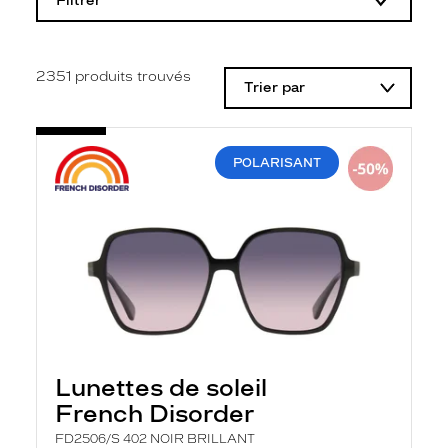
Filtrer
o
d
i
f
i
2351
produits trouvés
Trier par
c
a
t
i
o
POLARISANT
n
d
'
u
n
f
i
l
t
r
e
l
a
Lunettes de soleil
n
French Disorder
c
e
FD2506/S 402 NOIR BRILLANT
a