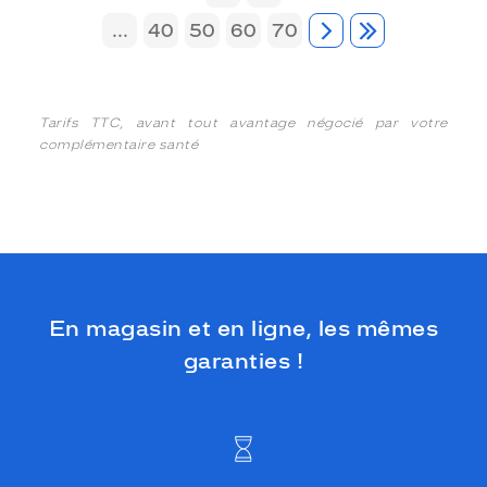
...
40
50
60
70
Tarifs TTC, avant tout avantage négocié par votre
complémentaire santé
En magasin et en ligne, les mêmes
garanties !