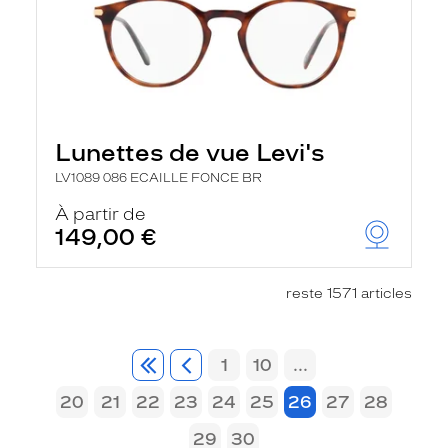
Lunettes de vue Levi's
LV1089 086 ECAILLE FONCE BR
À partir de
149,00 €
reste 1571 articles
1
10
...
20
21
22
23
24
25
26
27
28
29
30