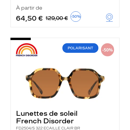
u
À partir de
t
o
64,50 €
-50%
129,00 €
m
a
t
i
q
u
POLARISANT
e
m
e
n
t
l
a
r
e
c
h
e
r
Lunettes de soleil
c
h
French Disorder
e
e
FD2504/S 322 ECAILLE CLAIR BR