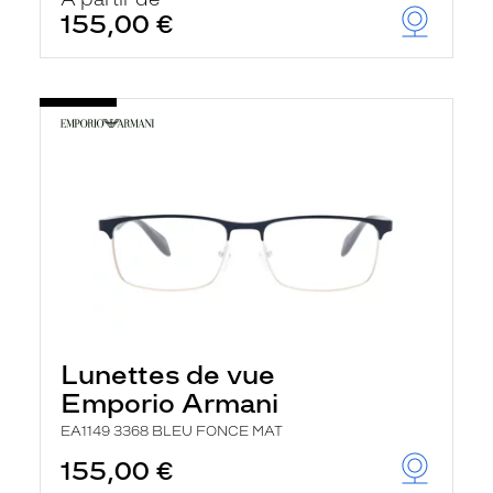
t
155,00 €
r
e
c
h
a
r
g
e
l
a
p
a
g
e
Lunettes de vue
Emporio Armani
EA1149 3368 BLEU FONCE MAT
155,00 €