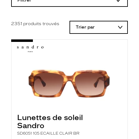
Filtrer
o
d
i
f
i
2351
produits trouvés
Trier par
c
a
t
i
o
n
d
'
u
n
f
i
l
t
r
e
l
Lunettes de soleil
a
n
Sandro
c
e
SD6051 105 ECAILLE CLAIR BR
a