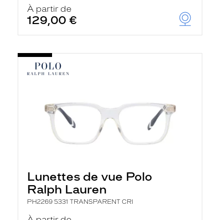
u
À partir de
t
129,00 €
o
m
a
t
i
q
u
e
m
e
n
t
l
a
r
e
c
h
Lunettes de vue Polo
e
r
Ralph Lauren
c
h
PH2269 5331 TRANSPARENT CRI
e
e
À partir de