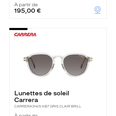
u
À partir de
t
195,00 €
o
m
a
t
i
q
u
e
m
e
n
t
l
a
r
e
c
h
Lunettes de soleil
e
r
Carrera
c
h
CARRERA314/S KB7 GRIS CLAIR BRILL
e
e
À partir de