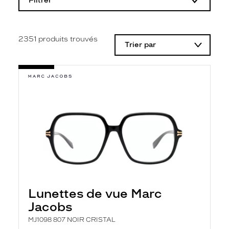
Filtrer
o
d
i
f
i
2351
produits trouvés
Trier par
c
a
t
i
o
n
d
'
u
n
f
i
l
t
r
e
l
Lunettes de vue Marc
a
n
Jacobs
c
e
MJ1098 807 NOIR CRISTAL
a