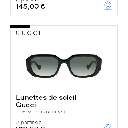
t
145,00 €
r
e
c
h
a
r
g
e
l
a
p
a
g
e
Lunettes de soleil
Gucci
GG1535S 1 NOIR BRILLANT
À partir de