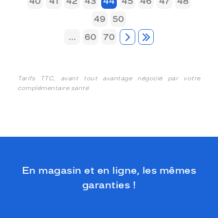
40
41
42
43
44
45
46
47
48
49
50
...
60
70
Tarifs TTC, avant tout avantage négocié par votre
complémentaire santé
En magasin et en ligne, les mêmes
garanties !