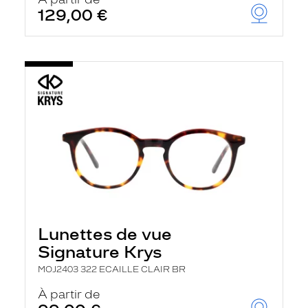
t
129,00 €
r
e
c
h
a
r
g
e
l
a
p
a
g
e
Lunettes de vue
Signature Krys
MOJ2403 322 ECAILLE CLAIR BR
À partir de