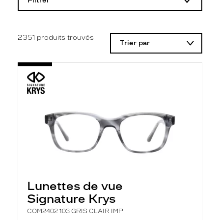
Filtrer
o
d
i
f
i
2351
produits trouvés
Trier par
c
a
t
i
o
n
d
'
u
n
f
i
l
t
r
e
l
Lunettes de vue
a
n
Signature Krys
c
e
COM2402 103 GRIS CLAIR IMP
a