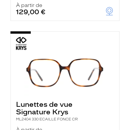
u
À partir de
t
129,00 €
o
m
a
t
i
q
u
e
m
e
n
t
l
a
r
e
c
h
Lunettes de vue
e
r
Signature Krys
c
h
ML2404 330 ECAILLE FONCE CR
e
e
À partir de