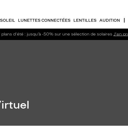
SOLEIL
LUNETTES CONNECTÉES
LENTILLES
AUDITION
plans d'été : jusqu’à -50% sur une sélection de solaires
J'en pro
irtuel