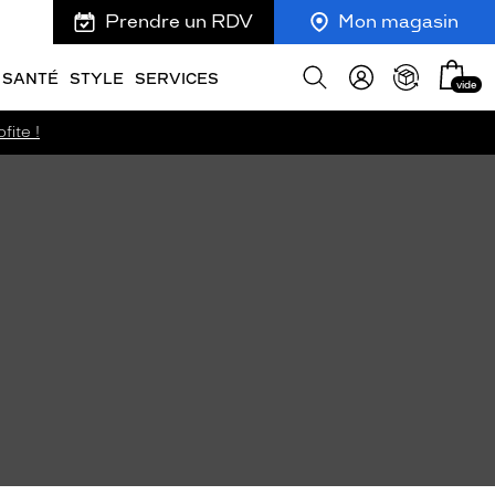
Prendre un RDV
Mon magasin
Mon
Afficher
SANTÉ
STYLE
SERVICES
vide
panie
la
recherche
fite !