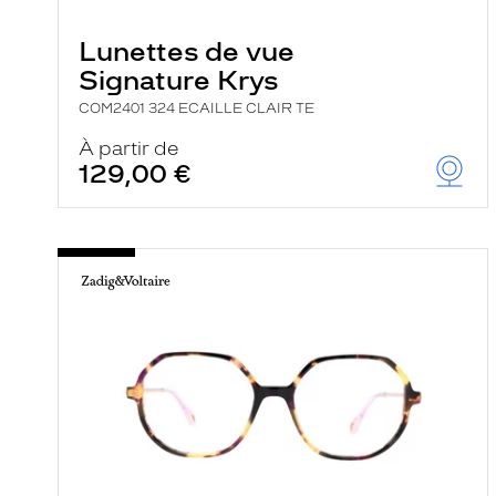
e
r
Lunettes de vue
c
h
Signature Krys
e
e
COM2401 324 ECAILLE CLAIR TE
t
r
À partir de
e
129,00 €
c
h
a
r
g
e
l
a
p
a
g
e