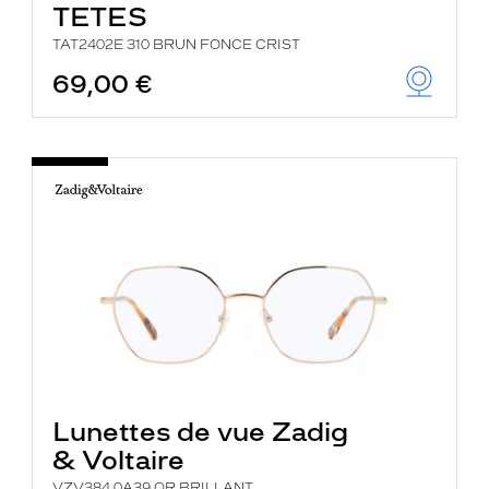
TETES
TAT2402E 310 BRUN FONCE CRIST
69,00 €
Lunettes de vue Zadig
& Voltaire
VZV384 0A39 OR BRILLANT