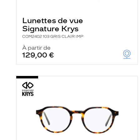
e
l
a
n
Lunettes de vue
c
Signature Krys
e
a
COM2402 103 GRIS CLAIR IMP
u
t
À partir de
o
129,00 €
m
a
t
i
q
u
e
m
e
n
t
l
a
r
e
c
h