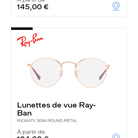
t
145,00 €
r
e
c
h
a
r
g
e
l
a
p
a
g
e
Lunettes de vue Ray-
Ban
RX3447V 3094 ROUND METAL
À partir de