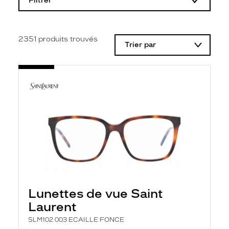
Filtrer
o
d
i
f
i
2351
produits trouvés
Trier par
c
a
t
i
o
n
d
'
u
n
f
i
l
t
r
e
l
Lunettes de vue Saint
a
n
Laurent
c
e
SLM102 003 ECAILLE FONCE
a