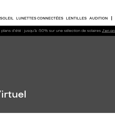
SOLEIL
LUNETTES CONNECTÉES
LENTILLES
AUDITION
plans d'été : jusqu’à -50% sur une sélection de solaires
J'en pro
irtuel