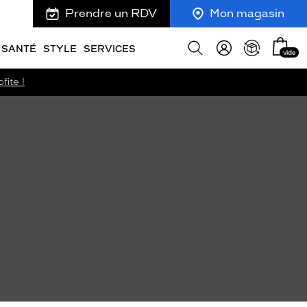
Prendre un RDV
Mon magasin
Mon
Afficher
SANTÉ
STYLE
SERVICES
vide
panie
la
recherche
fite !