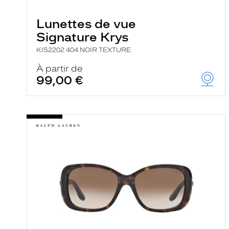
e
r
Lunettes de vue
c
h
Signature Krys
e
e
KIS2202 404 NOIR TEXTURE
t
r
À partir de
e
99,00 €
c
h
a
r
g
e
l
a
p
a
g
e