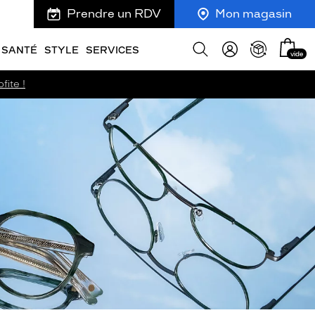
Prendre un RDV
Mon magasin
Mon
Afficher
SANTÉ
STYLE
SERVICES
vide
panie
la
recherche
fite !