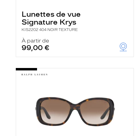
e
r
Lunettes de vue
c
h
Signature Krys
e
e
KIS2202 404 NOIR TEXTURE
t
r
À partir de
e
99,00 €
c
h
a
r
g
e
l
a
p
a
g
e