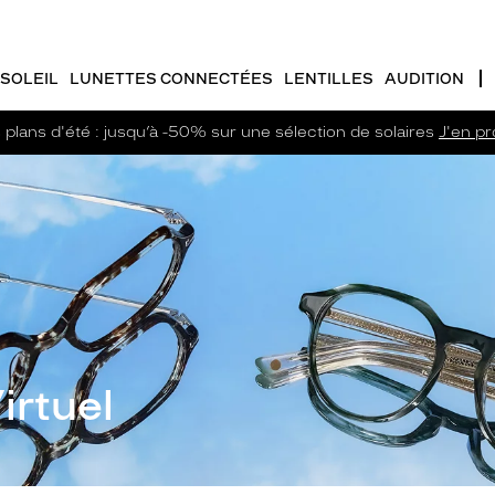
SOLEIL
LUNETTES CONNECTÉES
LENTILLES
AUDITION
plans d'été : jusqu’à -50% sur une sélection de solaires
J'en pro
irtuel