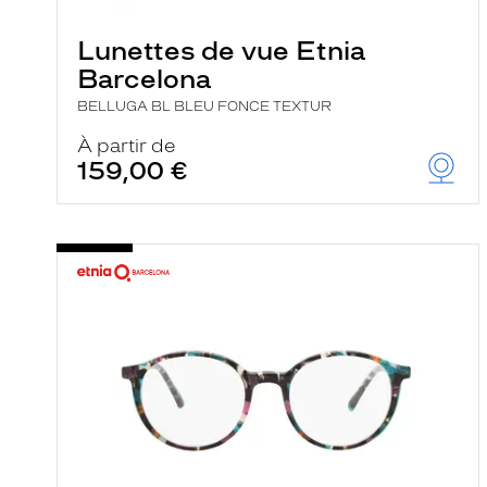
e
r
Lunettes de vue Etnia
c
h
Barcelona
e
e
BELLUGA BL BLEU FONCE TEXTUR
t
r
À partir de
e
159,00 €
c
h
a
r
g
e
l
a
p
a
g
e