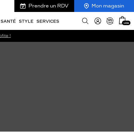
Prendre un RDV
Mon magasin
Mon
Afficher
SANTÉ
STYLE
SERVICES
vide
panie
la
recherche
fite !