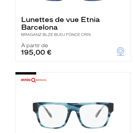
e
l
a
n
Lunettes de vue Etnia
c
Barcelona
e
a
BRAGANZ BLZE BLEU FONCE CRIS
u
t
À partir de
o
195,00 €
m
a
t
i
q
u
e
m
e
n
t
l
a
r
e
c
h