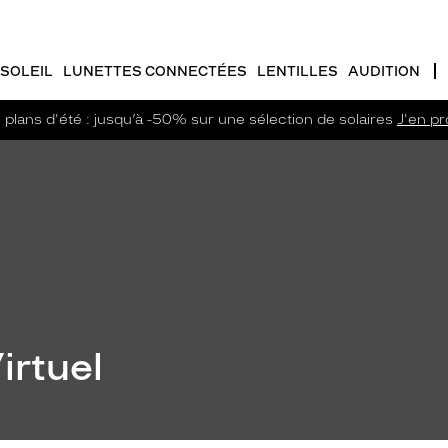
SOLEIL
LUNETTES CONNECTÉES
LENTILLES
AUDITION
plans d'été : jusqu’à -50% sur une sélection de solaires
J'en pro
irtuel