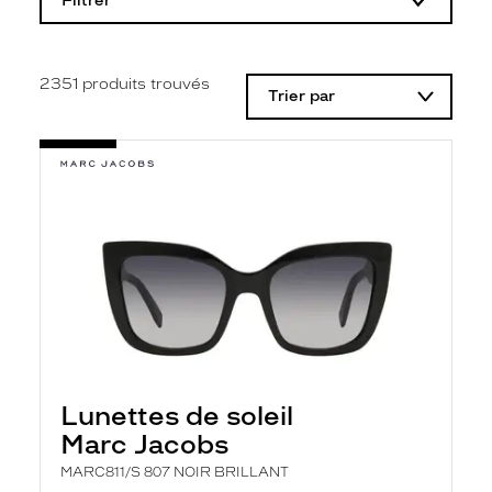
Filtrer
o
d
i
f
i
2351
produits trouvés
Trier par
c
a
t
i
o
n
d
'
u
n
f
i
l
t
r
e
l
Lunettes de soleil
a
n
Marc Jacobs
c
e
MARC811/S 807 NOIR BRILLANT
a