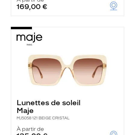
t
169,00 €
r
e
c
h
a
r
g
e
l
a
p
a
g
e
Lunettes de soleil
Maje
MJ5058 121 BEIGE CRISTAL
À partir de