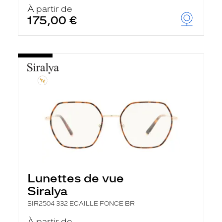
u
À partir de
t
175,00 €
o
m
a
t
i
q
u
e
m
e
n
t
l
a
r
e
c
h
Lunettes de vue
e
r
Siralya
c
h
SIR2504 332 ECAILLE FONCE BR
e
e
À partir de