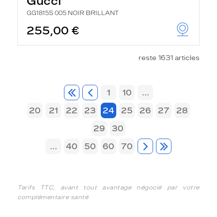
Gucci
GG1815S 005 NOIR BRILLANT
255,00 €
reste 1631 articles
1
10
...
20
21
22
23
24
25
26
27
28
29
30
...
40
50
60
70
Tarifs TTC, avant tout avantage négocié par votre
complémentaire santé