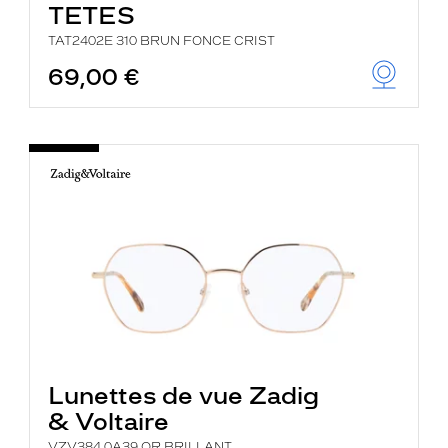
TETES
TAT2402E 310 BRUN FONCE CRIST
69,00 €
Lunettes de vue Zadig
& Voltaire
VZV384 0A39 OR BRILLANT