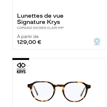
e
l
a
n
Lunettes de vue
c
Signature Krys
e
a
COM2402 103 GRIS CLAIR IMP
u
t
À partir de
o
129,00 €
m
a
t
i
q
u
e
m
e
n
t
l
a
r
e
c
h