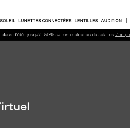
SOLEIL
LUNETTES CONNECTÉES
LENTILLES
AUDITION
plans d'été : jusqu’à -50% sur une sélection de solaires
J'en pro
irtuel