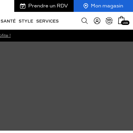
Prendre un RDV
Mon magasin
Mon
Afficher
SANTÉ
STYLE
SERVICES
vide
panie
la
recherche
fite !