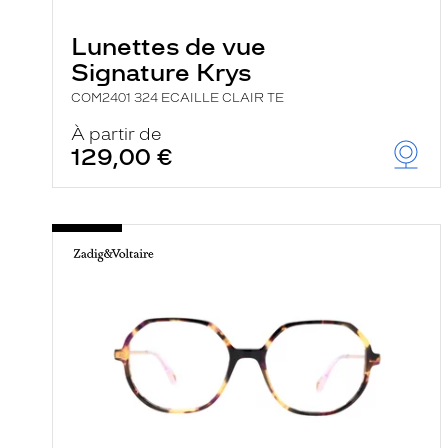
e
r
Lunettes de vue
c
h
Signature Krys
e
e
COM2401 324 ECAILLE CLAIR TE
t
r
À partir de
e
129,00 €
c
h
a
r
g
e
l
a
p
a
g
e