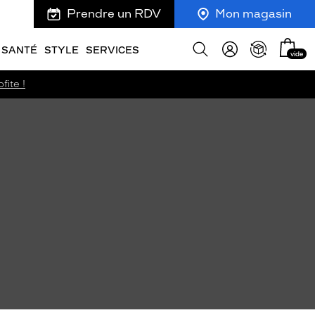
Prendre un RDV
Mon magasin
Mon
Afficher
SANTÉ
STYLE
SERVICES
vide
panie
la
recherche
fite !