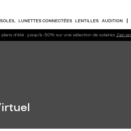
SOLEIL
LUNETTES CONNECTÉES
LENTILLES
AUDITION
plans d'été : jusqu’à -50% sur une sélection de solaires
J'en pro
irtuel