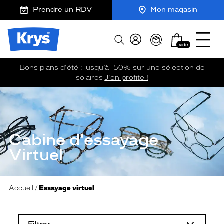
m
J
Ouvrir
action
ER AU
Prendre un RDV
Mon magasin
TENU
y
e
le
output
CIPAL
K
r
menu
Opticien
r
e
Mon
Afficher
Krys
y
-
vide
panier
la
-
s
c
recherche
La
o
Bons plans d'été : jusqu’à -50% sur une sélection de
confiance
m
solaires
J'en profite !
vous
m
va
a
n
si
d
bien
e
Cabine d'essayage
Virtuel
Accueil
Essayage virtuel
L
a
m