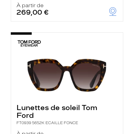
u
À partir de
t
269,00 €
o
m
a
t
i
q
u
e
m
e
n
t
l
a
r
e
c
h
Lunettes de soleil Tom
e
r
Ford
c
h
FT0939 5652K ECAILLE FONCE
e
e
À partir de