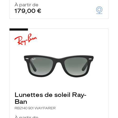
u
À partir de
t
179,00 €
o
m
a
t
i
q
u
e
m
e
n
t
l
a
r
e
c
h
Lunettes de soleil Ray-
e
r
Ban
c
h
RB2140 901 WAYFARER
e
e
À partir de