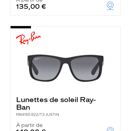
t
135,00 €
r
e
c
h
a
r
g
e
l
a
p
a
g
e
Lunettes de soleil Ray-
Ban
RB4165 622/T3 JUSTIN
À partir de