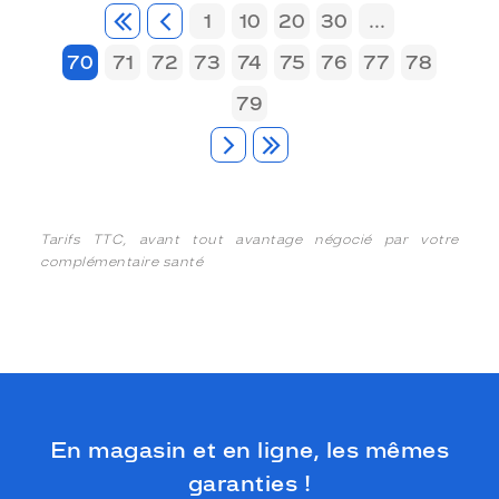
1
10
20
30
...
70
71
72
73
74
75
76
77
78
79
Tarifs TTC, avant tout avantage négocié par votre
complémentaire santé
En magasin et en ligne, les mêmes
garanties !