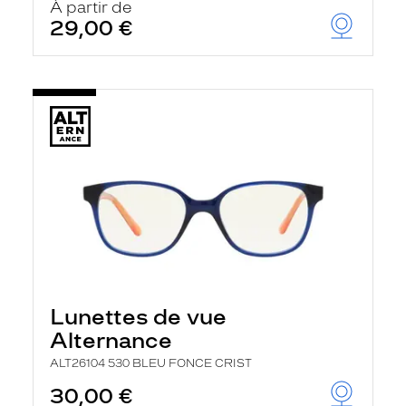
À partir de
t
29,00 €
r
e
c
h
a
r
g
e
l
a
p
a
g
e
Lunettes de vue
Alternance
ALT26104 530 BLEU FONCE CRIST
30,00 €