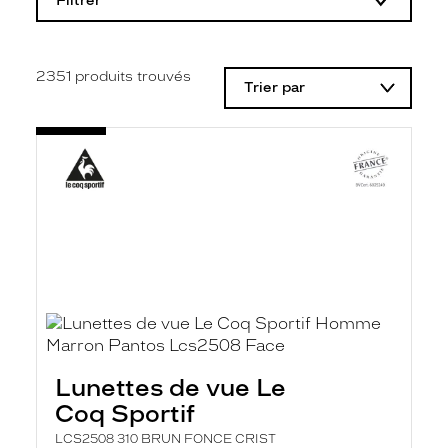
Filtrer
o
d
i
f
i
2351
produits trouvés
Trier par
c
a
t
i
o
n
d
'
u
n
f
i
l
t
r
e
l
a
Lunettes de vue Le
n
Coq Sportif
c
e
LCS2508 310 BRUN FONCE CRIST
a