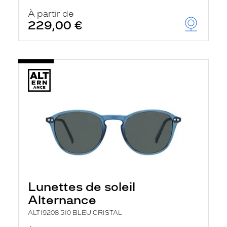
u
À partir de
t
229,00 €
o
m
a
t
i
q
u
e
m
e
n
t
l
a
r
e
c
h
e
Lunettes de soleil
r
Alternance
c
h
ALT19208 510 BLEU CRISTAL
e
e