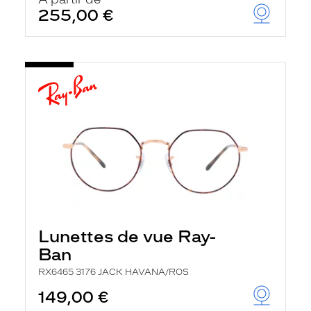
t
255,00 €
r
e
c
h
a
r
g
e
l
a
p
a
g
e
Lunettes de vue Ray-
Ban
RX6465 3176 JACK HAVANA/ROS
149,00 €