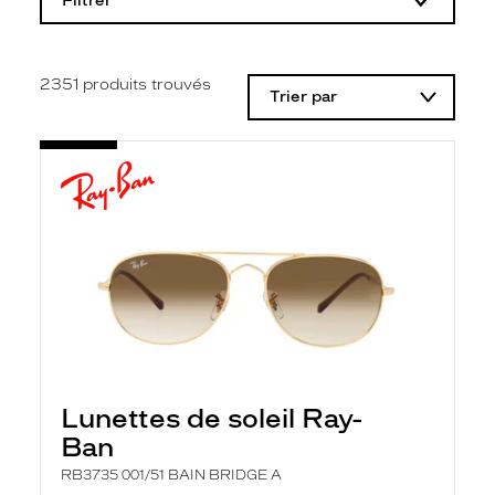
Filtrer
o
d
i
f
i
2351
produits trouvés
Trier par
c
a
t
i
o
n
d
'
u
n
f
i
l
t
r
e
l
Lunettes de soleil Ray-
a
n
Ban
c
e
RB3735 001/51 BAIN BRIDGE A
a